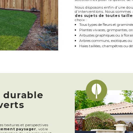
Nous disposons enfin d’une dou
d’interventions. Nous sommes 
des sujets de toutes taille
choix :
Tous types de fleurs et graminé
Plantes vivaces, grimpantes, o
Arbustes graphiques ou à flora
Arbres communs, exotiques ou f
Haies taillées, champêtres ou dé
 durable
verts
es textures et perspectives
gement paysager
, votre