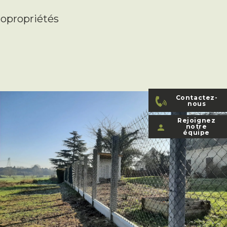
 copropriétés
Contactez-
nous
Rejoignez
notre
équipe