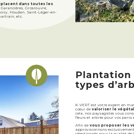
éplacent dans toutes les
 Garancières, Grosrouvre,
oiry, Houdan, Saint-Léger-en-
rtrain, etc.
Plantation
types d’ar
K-VERT est votre expert en m
cœur de
valoriser le végét
cela, nos paysagistes vous conse
fleurs et arbres pour vos parcs e
Afin de
vous proposer les v
approvisionnons exclusivement 
sélectionnés pour la qualité de 