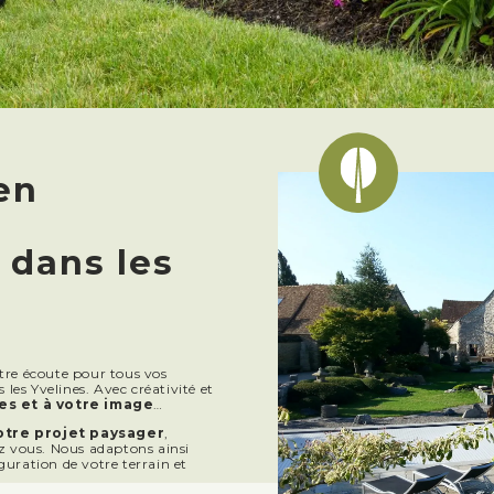
en
dans les
otre écoute pour tous vos
es Yvelines. Avec créativité et
es et à votre image
…
otre projet paysager
,
ez vous. Nous adaptons ainsi
guration de votre terrain et