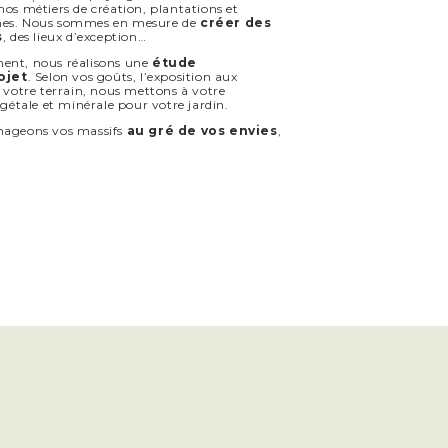
os métiers de création, plantations et
nes. Nous sommes en mesure de
créer des
s
, des lieux d’exception…
ent, nous réalisons une
étude
ojet
. Selon vos goûts, l’exposition aux
 votre terrain, nous mettons à votre
égétale et minérale pour votre jardin.
nageons vos massifs
au gré de vos envies
,