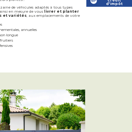
crédit
d'impôt
zaine de véhicules adaptés à tous types
ainsi en mesure de vous
livrer et planter
s et variétés
, aux emplacements de votre
es
rnementales, annuelles
ison longue
ruitiers
fensives