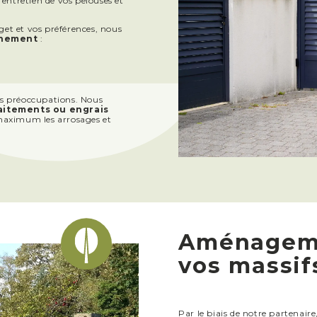
’entretien de vos pelouses et
dget et vos préférences, nous
nnement
:
os préoccupations. Nous
raitements ou engrais
u maximum les arrosages et
Aménageme
vos massif
Par le biais de notre partenaire