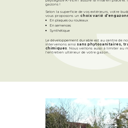
paysagiste K-VERT assure la mise en place et l
gazons !
Selon la superficie de vos extérieurs, votre bu
vous proposons un
choix varié d’engazo
En plaques ou rouleaux
En semences
Synthétique
Le développement durable est au centre de n
intervenons ainsi
sans phytosanitaires, t
chimiques
. Nous veillons aussi à limiter a
l’entretien ultérieur de votre gazon…